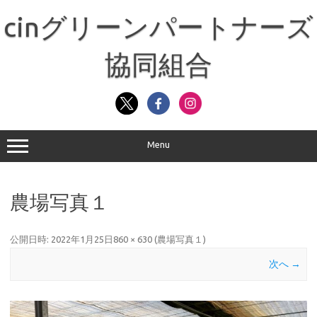
コ
ン
cinグリーンパートナーズ
テ
ン
ツ
へ
協同組合
ス
キ
ッ
プ
Menu
農場写真１
公開日時:
2022年1月25日
860 × 630
(
農場写真１
)
次へ →